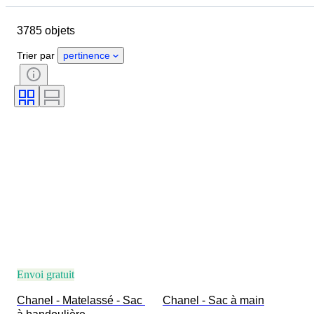
Taille du vêtement
Objet
3785 objets
Pays d’origine
Matériau
Genre
État
Certificat
Trier par
pertinence
Couleur
Accessoires inclus
Motif
Époque
Taille de l’article
Modèle
Pointure
Envoi gratuit
Chanel - Matelassé - Sac 
Chanel - Sac à main