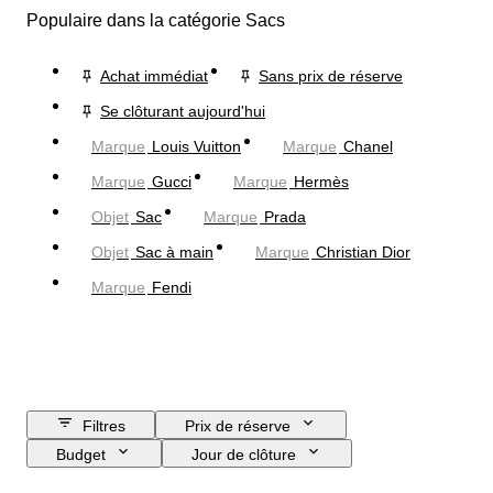
Populaire dans la catégorie Sacs
Achat immédiat
Sans prix de réserve
Se clôturant aujourd'hui
Marque
Louis Vuitton
Marque
Chanel
Marque
Gucci
Marque
Hermès
Objet
Sac
Marque
Prada
Objet
Sac à main
Marque
Christian Dior
Marque
Fendi
Filtres
Prix de réserve
Budget
Jour de clôture
Pays
Dimensions
Marque