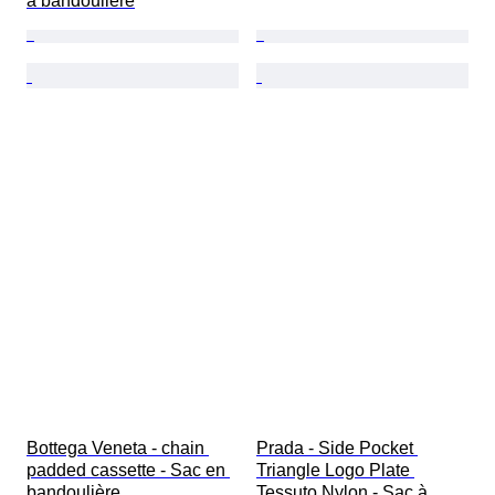
à bandoulière
Bottega Veneta - chain 
Prada - Side Pocket 
padded cassette - Sac en 
Triangle Logo Plate 
bandoulière
Tessuto Nylon - Sac à 