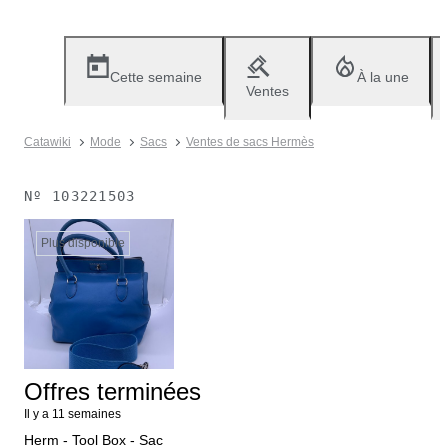
Cette semaine
À la une
Ventes
Catawiki
Mode
Sacs
Ventes de sacs Hermès
Nº
103221503
Plus disponible
Offres terminées
Il y a 11 semaines
Herm - Tool Box - Sac