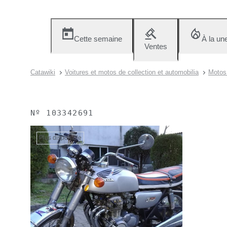
Cette semaine
À la un
Ventes
Catawiki
Voitures et motos de collection et automobilia
Motos 
Nº
103342691
Plus disponible