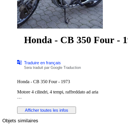
Honda - CB 350 Four - 
Traduire en français
Sera traduit par Google Traduction
Honda - CB 350 Four - 1973
Motore 4 cilindri, 4 tempi, raffreddato ad aria
Conservata con libretto e targa originali italiani
Afficher toutes les infos
Piccole elaborazioni grafiche su serbatoio rispettando i colori
Objets similaires
Moto usata molto poco ma in ordine in ogni sua parte e tenut