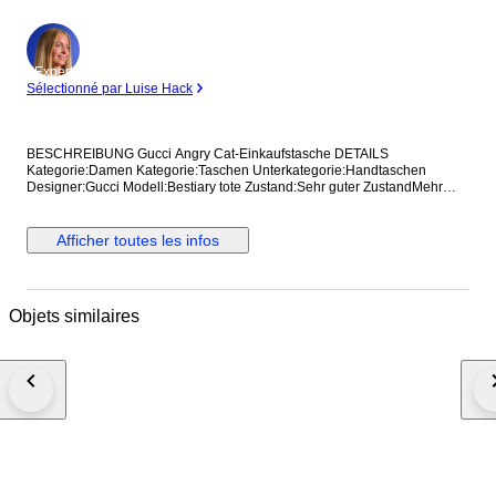
Expert
Sélectionné par Luise Hack
BESCHREIBUNG Gucci Angry Cat-Einkaufstasche DETAILS
Kategorie:Damen Kategorie:Taschen Unterkategorie:Handtaschen
Designer:Gucci Modell:Bestiary tote Zustand:Sehr guter ZustandMehr
anzeigen... Material:Leder Farbe:Sonstige Standort:Hong Kong bei
Verkäufer Amy Referenz:42375115 Maße Breite:36 cm Höhe:37 cm
Tiefe:8 cm
Afficher toutes les infos
Objets similaires