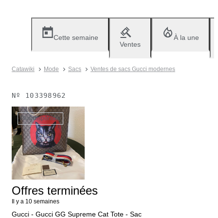
Cette semaine
À la une
Ventes
Catawiki
Mode
Sacs
Ventes de sacs Gucci modernes
Nº
103398962
Plus disponible
Offres terminées
Il y a 10 semaines
Gucci - Gucci GG Supreme Cat Tote - Sac