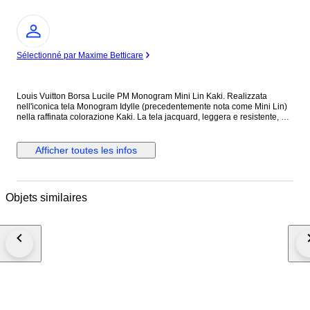
Expert
Sélectionné par Maxime Betticare
Louis Vuitton Borsa Lucile PM Monogram Mini Lin Kaki. Realizzata
nell'iconica tela Monogram Idylle (precedentemente nota come Mini Lin)
nella raffinata colorazione Kaki. La tela jacquard, leggera e resistente, è
impreziosita da finiture in pelle verde cachi e hardware dorato. Tasca
frontale con zip per un accesso rapido agli oggetti essenziali. Porta
indirizzo (tag) in pelle rimovibile con logo stampato a caldo. Chiusura
Afficher toutes les infos
superiore con zip per la massima sicurezza. Ampio scomparto principale
foderato in tessuto coordinato. Made in France Condizioni: Eccellenti,
lievi segni di usura sugli angoli Misure: 29 x 20 x 9,5 cm, luce manico 21
cm Codice di Autenticità: SR0073 (Prodotta in Francia nel luglio 2003)
Objets similaires