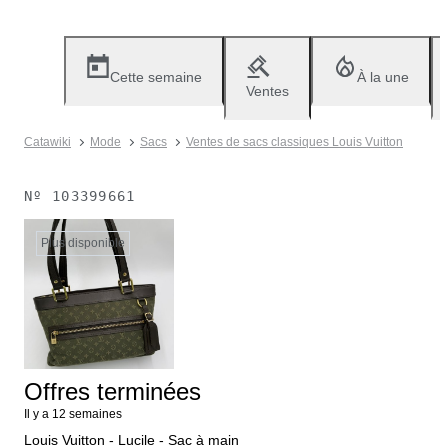
Cette semaine
À la une
Ventes
Catawiki
Mode
Sacs
Ventes de sacs classiques Louis Vuitton
Nº
103399661
Plus disponible
Offres terminées
Il y a 12 semaines
Louis Vuitton - Lucile - Sac à main