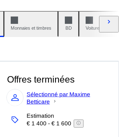
Monnaies et timbres
BD
Voitures et motos
V
Offres terminées
Sélectionné par Maxime
Betticare
Expert
Estimation
€ 1 400
-
€ 1 600