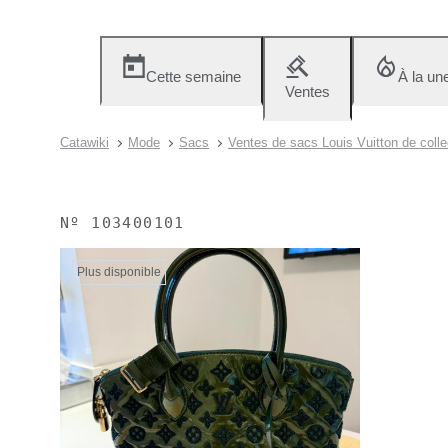
Cette semaine
À la un
Ventes
Catawiki
Mode
Sacs
Ventes de sacs Louis Vuitton de colle
Nº
103400101
Plus disponible