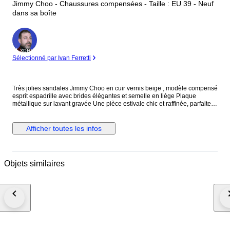
Jimmy Choo - Chaussures compensées - Taille : EU 39 - Neuf
dans sa boîte
Expert
Sélectionné par Ivan Ferretti
Très jolies sandales Jimmy Choo en cuir vernis beige , modèle compensé
esprit espadrille avec brides élégantes et semelle en liège Plaque
métallique sur lavant gravée Une pièce estivale chic et raffinée, parfaite
pour allier confort et allure. Le talon compensé façon espadrille apporte
de la hauteur tout en restant très stable et agréable à porter, tandis que
les brides croisées structurent joliment le pied. Le contraste entre le daim
Afficher toutes les infos
doux et la semelle tressée aux nuances subtiles donne à ce modèle un
style à la fois sophistiqué et décontracté, idéal pour la saison estivale.
Taille 39 Neuf avec boîte d’origine Hauteur 12 cm Parfaites avec une robe
fluide, un jean ou une tenue habillée d’été. L’article sera emballé avec
Objets similaires
soin et envoyé en recommandé. Les frais de douane sont à la charge de
l’acheteur.