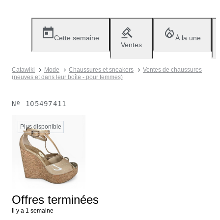
Cette semaine
À la une
Ventes
Catawiki
Mode
Chaussures et sneakers
Ventes de chaussures
(neuves et dans leur boîte - pour femmes)
Nº
105497411
Plus disponible
Offres terminées
Il y a 1 semaine