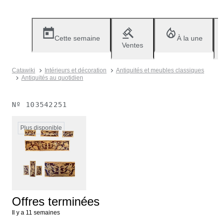
Cette semaine
À la une
Ventes
Catawiki
Intérieurs et décoration
Antiquités et meubles classiques
Antiquités au quotidien
Nº
103542251
Plus disponible
Offres terminées
Il y a 11 semaines