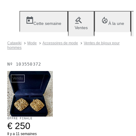
Cette semaine
À la une
Ventes
Catawiki
Mode
Accessoires de mode
Ventes de bijoux pour
hommes
Nº
103550372
Vendu
OFFRE FINALE
€ 250
Il y a 11 semaines