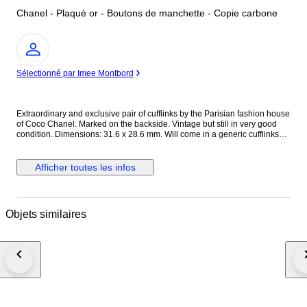
Chanel - Plaqué or - Boutons de manchette - Copie carbone
Expert
Sélectionné par Imee Montbord
Extraordinary and exclusive pair of cufflinks by the Parisian fashion house
of Coco Chanel. Marked on the backside. Vintage but still in very good
condition. Dimensions: 31.6 x 28.6 mm. Will come in a generic cufflinks
box. Tracked and insured shipping.
Afficher toutes les infos
Objets similaires