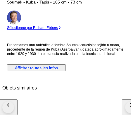
Soumak - Kuba - Tapis - 105 cm - 73 cm
Expert
Sélectionné par Richard Ebbers
Presentamos una auténtica alfombra Soumak caucásica tejida a mano,
procedente de la región de Kuba (Azerbaiyán), datada aproximadamente
entre 1920 y 1930. La pieza está realizada con la técnica tradicional
Soumak de envoltura de trama, característica por sus hilos flotantes
visibles en el reverso y por el ligero relieve del dibujo en la superficie. El
diseño presenta motivos geométricos tribales estilizados dispuestos en
Afficher toutes les infos
un campo equilibrado con múltiples cenefas, propios de los Soumak del
Cáucaso oriental. Materiales: lana y seda sobre base de algodón. Estado
de conservación: muy buen estado para su antigüedad, bien conservada.
Textil tribal caucásico auténtico de principios del siglo XX, adecuado
Objets similaires
tanto para colección como para decoración. País: Cáucaso, Azerbaiyán
(región Kuba) Modelo: Soumak caucásico Año: ca. 1920–1930 Medidas:
150 × 73 cm Material: lana y seda sobre algodón Estado: muy buen
estado para su antigüedad