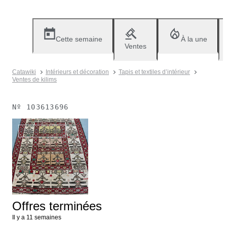
Cette semaine
À la une
Ventes
Catawiki
Intérieurs et décoration
Tapis et textiles d’intérieur
Ventes de kilims
Nº
103613696
Plus disponible
Offres terminées
Il y a 11 semaines