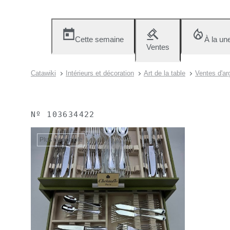
Cette semaine
À la un
Ventes
Catawiki
Intérieurs et décoration
Art de la table
Ventes d'arg
Nº
103634422
Plus disponible