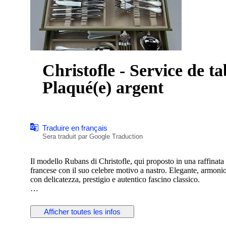
Christofle - Service de t
Plaqué(e) argent
Traduire en français
Sera traduit par Google Traduction
Il modello Rubans di Christofle, qui proposto in una raffinata
francese con il suo celebre motivo a nastro. Elegante, armonio
con delicatezza, prestigio e autentico fascino classico.
Composizione – Servizio per 12 (127 pezzi)
Posate da tavola:
Afficher toutes les infos
• 12 Cucchiai da tavola 20 cm
• 12 Forchette da tavola 21 cm