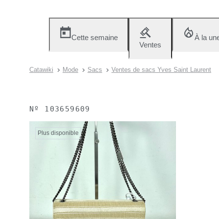
Cette semaine
À la un
Ventes
Catawiki
Mode
Sacs
Ventes de sacs Yves Saint Laurent
Nº
103659609
Plus disponible