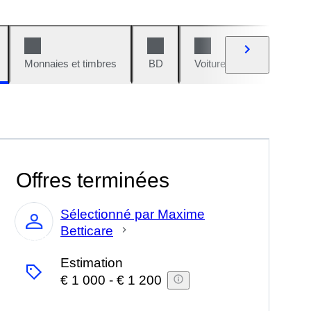
Monnaies et timbres
BD
Voitures et motos
V
Offres terminées
Sélectionné par Maxime
Betticare
Expert
Estimation
€ 1 000
-
€ 1 200