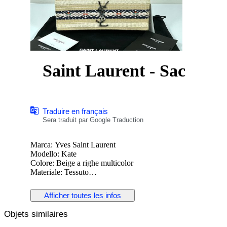
Saint Laurent - Sac
Traduire en français
Sera traduit par Google Traduction
Marca: Yves Saint Laurent
Modello: Kate
Colore: Beige a righe multicolor
Materiale: Tessuto
Finiture: Metallo color canna di fucile (logo YSL e catena)
Dimensioni: Altezza 14 cm / Larghezza 25 cm / Profondità 5
Afficher toutes les infos
Manici / Tracolla: Tracolla a catena, non regolabile
Chiusura: Patta con bottone a pressione
Objets similaires
Interno: Fodera in tessuto, una tasca interna
Condizioni: Usata in ottime condizioni