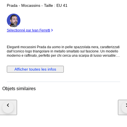
Prada - Mocassins - Taille : EU 41
Expert
Sélectionné par Ivan Ferretti
Eleganti mocassini Prada da uomo in pelle spazzolata nera, caratterizzati
dall’iconico logo triangolare in metallo smaltato sul fascione. Un modello
moderno e raffinato, perfetto per chi cerca una scarpa di lusso versatile:
ideale sia per outfit formali che per look contemporanei più casual chic.
Condizioni * Nuovi, mai indossati * Condizioni pari al retail * Completi di
scatola originale Prada * Presenti codici interni e identificativi che ne
Afficher toutes les infos
attestano autenticità Dettagli prodotto * Modello: 2DB209 * Colore: Nero *
Materiale: Pelle spazzolata (lucida, resistente e iconica Prada) * Taglia: 7
(circa EU 40/41) * Made in Italy * Interno in pelle con logo * Suola in pelle
con marchio inciso
Objets similaires