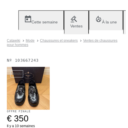
Cette semaine
À la une
Ventes
Catawiki
Mode
Chaussures et sneakers
Ventes de chaussures
pour hommes
Nº
103667243
Vendu
OFFRE FINALE
€ 350
Il y a 10 semaines