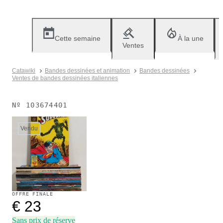
Cette semaine
À la une
Ventes
Catawiki
Bandes dessinées et animation
Bandes dessinées
Ventes de bandes dessinées italiennes
Nº
103674401
Vendu
OFFRE FINALE
€ 23
Sans prix de réserve