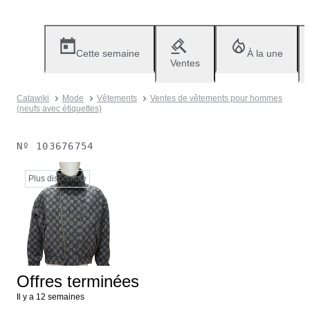
Cette semaine
À la une
Ventes
Catawiki
Mode
Vêtements
Ventes de vêtements pour hommes
(neufs avec étiquettes)
Nº
103676754
Plus disponible
Offres terminées
Il y a 12 semaines