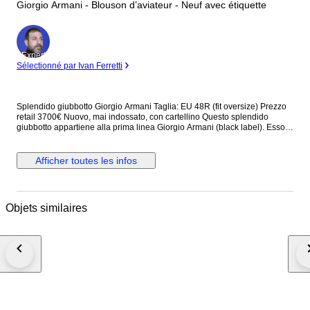
Giorgio Armani - Blouson d’aviateur - Neuf avec étiquette
Expert
Sélectionné par Ivan Ferretti
Splendido giubbotto Giorgio Armani Taglia: EU 48R (fit oversize) Prezzo
retail 3700€ Nuovo, mai indossato, con cartellino Questo splendido
giubbotto appartiene alla prima linea Giorgio Armani (black label). Esso
presenta collo alto, chiusura antivento a zip e a bottoni, due tasche
frontali e due tasche interne. Dotato di fodera interna, è prodotto con
materiali che lo rendono estremamente piacevole da indossare. Made in
Afficher toutes les infos
Italy Dettagli: - fantasia logo all over "GA" - bottoni e zip logati "GA" Misure
approssimative: Larghezza (misurata in vita) 70 cm Altezza (escluso
colletto) 80 cm Tempi di spedizione: Italia (dai 3 ai 5 giorni) Europa (dai 5
ai 10 giorni) Worldwide (più di 10 giorni) Buon divertimento!
Objets similaires