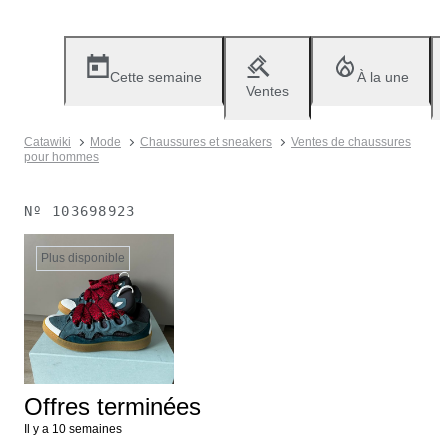
Cette semaine
À la une
Ventes
Catawiki
Mode
Chaussures et sneakers
Ventes de chaussures
pour hommes
Nº
103698923
Plus disponible
Offres terminées
Il y a 10 semaines