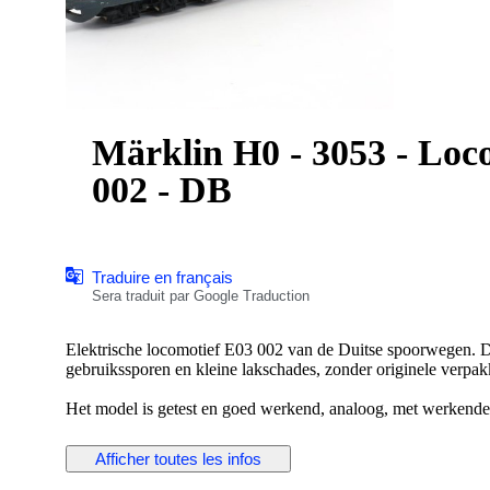
Märklin H0 - 3053 - Loco
002 - DB
Traduire en français
Sera traduit par Google Traduction
Elektrische locomotief E03 002 van de Duitse spoorwegen. De
gebruikssporen en kleine lakschades, zonder originele verpak
Het model is getest en goed werkend, analoog, met werkende
voor- en achterzijde die constant branden tijdens het rijden.
Afficher toutes les infos
Deze locomotief wordt geleverd met een garantie van twee 