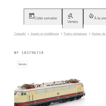
Cette semaine
À la un
Ventes
Catawiki
Jouets et modélisme
Trains miniatures
Ventes de 
Nº
103796719
Vendu