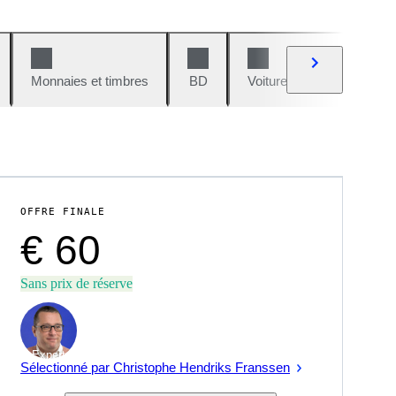
Monnaies et timbres
BD
Voitures et motos
V
OFFRE FINALE
€ 60
Sans prix de réserve
Expert
Sélectionné par Christophe Hendriks Franssen