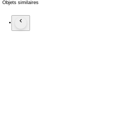
Objets similaires
De foto's maken onderdeel uit van de beschrijving, het is dan 
Verzending goed verpakt per PostNL.