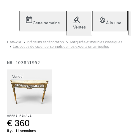
Cette semaine
À la une
Ventes
Catawiki
Intérieurs et décoration
Antiquités et meubles classiques
Les coups de cœur personnels de nos experts en antiquités
Nº
103851952
Vendu
OFFRE FINALE
€ 360
Il y a 11 semaines