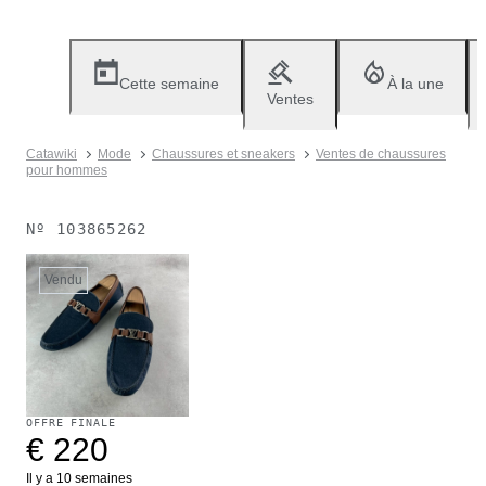
Cette semaine
À la une
Ventes
Catawiki
Mode
Chaussures et sneakers
Ventes de chaussures
pour hommes
Nº
103865262
Vendu
OFFRE FINALE
€ 220
Il y a 10 semaines