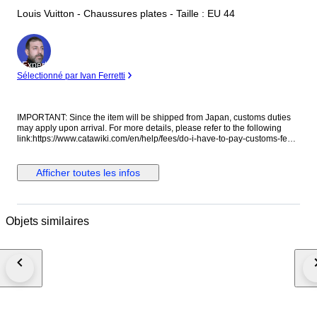
Louis Vuitton - Chaussures plates - Taille : EU 44
Expert
Sélectionné par Ivan Ferretti
IMPORTANT: Since the item will be shipped from Japan, customs duties
may apply upon arrival. For more details, please refer to the following
link:https://www.catawiki.com/en/help/fees/do-i-have-to-pay-customs-fees
Customs and taxes: Your country of residence may apply extra customs
duties and import taxes! Please check the laws of your country to
determine if import duties or taxes are applicable. We cannot be held
Afficher toutes les infos
responsible for any expenses incurred for importing items into the
purchaser's country of residence. If the winning bidder decides to
cancel/withdraw they will bear risk, cost of all shipping and return import
duties of the seller. Shipping as an insured parcel with tracking number.
Objets similaires
Expedited shipping & insured worldwide, (DHL ）