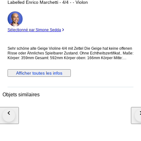
Labelled Enrico Marchetti - 4/4 - - Violon
Expert
Sélectionné par Simone Sedda
Sehr schöne alte Geige Violine 4/4 mit Zettel Die Geige hat keine offenen
Risse oder Ähnliches Spielbarer Zustand. Ohne Echtheitszertifikat.. Maße:
Körper: 359mm Gesamt: 592mm Körper oben: 166mm Körper Mitte:
113mm Körper unten: 206mm Als 'zertifiziert' oder 'zugeschrieben'
beschriebene Violinen und Bögen enthalten Bilder ihrer Zertifikate und
weisen daher einen höheren Grad an dokumentierter Sicherheit
Afficher toutes les infos
hinsichtlich Hersteller, Herkunft und Alter auf als Instrumente, die nur als
'etikettiert' (Violinen) oder 'gestempelt' (Bögen) beschrieben werden, für
die wir keinerlei Garantie übernehmen.
Objets similaires