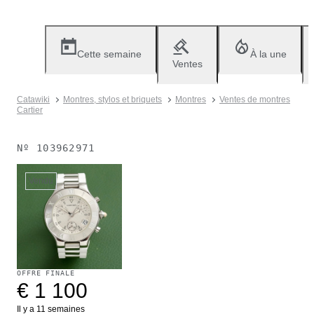
Cette semaine
À la une
Ventes
Catawiki
Montres, stylos et briquets
Montres
Ventes de montres
Cartier
Nº
103962971
Vendu
OFFRE FINALE
€ 1 100
Il y a 11 semaines