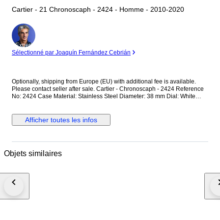
Cartier - 21 Chronoscaph - 2424 - Homme - 2010-2020
Expert
Sélectionné par Joaquín Fernández Cebrián
Optionally, shipping from Europe (EU) with additional fee is available.
Please contact seller after sale. Cartier - Chronoscaph - 2424 Reference
No: 2424 Case Material: Stainless Steel Diameter: 38 mm Dial: White
Colour Original Cartier Dial with Chronoscaph Glass: Scracth Resistant
Sapphire (Crystal) glass Bracelet: Original Cartier Rubber Strap / Fits up
to 17.5-18 cm wrist approximately Clasp: Hidden Deployment Case Back:
Afficher toutes les infos
Solid Condition: Worn & Very good condition Movement: Quartz
Functions: Hour, Minute,Second and Date with Chronograph Extras: No
Box / No Paper (The box that appears in the photos is my shooting
platform.) **I will use FedEX / Ups worldwide priority shipping to make
Objets similaires
sure that the items finds you as soon as possible (takes usually 3-5 days
*we don't guarantee water resistance ** Receiver responsible with the
custom fees