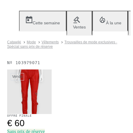
Cette semaine
À la une
Ventes
Catawiki
Mode
Vêtements
Trouvailles de mode exclusives ·
Spécial sans prix de réserve
Nº
103979071
Vendu
OFFRE FINALE
€ 60
Sans prix de réserve