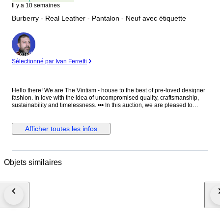
Il y a 10 semaines
Burberry - Real Leather - Pantalon - Neuf avec étiquette
Expert
Sélectionné par Ivan Ferretti
Hello there! We are The Vintism - house to the best of pre-loved designer
fashion. In love with the idea of uncompromised quality, craftsmanship,
sustainability and timelessness. ••• In this auction, we are pleased to
present: ● A striking pair of Burberry moto-style leather trousers in vibrant
red, impeccably tailored in supple lambskin with structured utility pockets,
polished silver-tone hardware, zipped cargo details, and adjustable
Afficher toutes les infos
buckle straps at the calves, embodying bold contemporary luxury with a
refined edge. ● • Retail price: approx. €2.500,00! • Condition: New with
paper tags, absolutely perfect. • Composition: 100% real lamb leather.
Pocket lining 100% cotton. • Size: 25 on the tag - we recommend it for EU
Objets similaires
34/36 - XS/S (check the measurements please). • Measurements: Waist
width 38 cm, hips width 45 cm, thigh width 26 cm, leg hem width 15 cm,
length 101 cm, leg length from crotch 76 cm. ••• As a trusted partner of
Catawiki, we bring years of expertise in high-end e-commerce to ensure
authenticity and top-notch condition in every item. From luxurious natural
fabrics like cashmere and silk to impeccable quality, we select pieces that
transcend fleeting trends. Each item undergoes a thorough preparing
process before reaching you including a sanitation with UV light, steam or