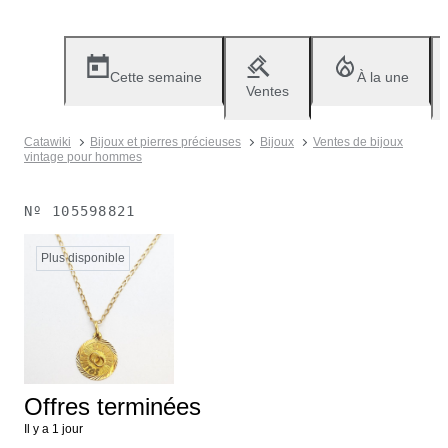
Cette semaine
À la une
Ventes
Catawiki
Bijoux et pierres précieuses
Bijoux
Ventes de bijoux
vintage pour hommes
Nº
105598821
Plus disponible
Offres terminées
Il y a 1 jour