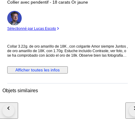
Collier avec pendentif - 18 carats Or jaune
Expert
Sélectionné par Lucas Escoto
Collar 3.22g. de oro amarillo de 18K , con colgante Amor siempre Juntos ,
de oro amarillo de 18K. con 1.70g. Estuche incluido Contraste, ver foto, o
se ha comprobado con ácido el oro de 18k. Observe bien las fotografías
de detalles, Cualquier defecto no mencionado en la descripción pero
visible en las fotos se considera como descrito y no podrá dar lugar a
ninguna reclamación Todos nuestros artículos están en stock para envío
Afficher toutes les infos
inmediato. El envío esta asegurado sin coste añadido. Fuera de Europa
será necesario el ID o DNI para la documentación de aduana y si hubiera
gastos serán por cuenta del comprador Los envíos a islas, pueden tener
incremento del precio (Consultar para que se pueda realizar el envio)
Objets similaires
Envíos a todo el mundo a través de mensajería internacional DHL, UPS....
, con seguimiento. Excepto los artículos sin reserva