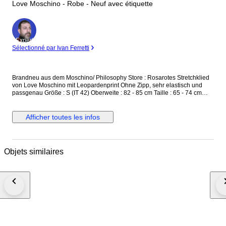
Love Moschino - Robe - Neuf avec étiquette
Expert
Sélectionné par Ivan Ferretti
Brandneu aus dem Moschino/ Philosophy Store : Rosarotes Stretchklied
von Love Moschino mit Leopardenprint Ohne Zipp, sehr elastisch und
passgenau Größe : S (IT 42) Oberweite : 82 - 85 cm Taille : 65 - 74 cm
Hüfte : 88 - 96 cm Länge : 95 cm UVP : 479,-€ Neu und ungetragen, mit
Originaletikett versicherter Versand mit der österreichischen Post
Afficher toutes les infos
Objets similaires