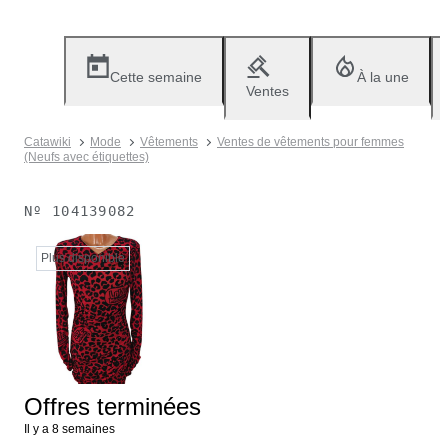
Cette semaine
À la une
Ventes
Catawiki
Mode
Vêtements
Ventes de vêtements pour femmes
(Neufs avec étiquettes)
Nº
104139082
Plus disponible
Offres terminées
Il y a 8 semaines