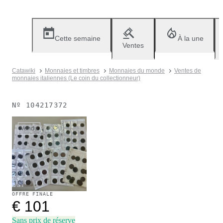
Cette semaine
À la une
Ventes
Catawiki
Monnaies et timbres
Monnaies du monde
Ventes de
monnaies italiennes (Le coin du collectionneur)
Nº
104217372
Vendu
OFFRE FINALE
€ 101
Sans prix de réserve