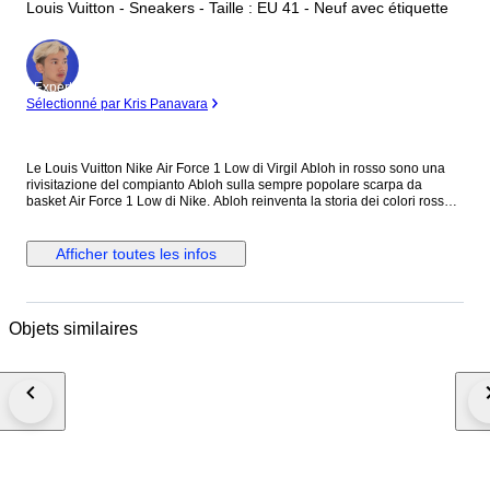
Louis Vuitton - Sneakers - Taille : EU 41 - Neuf avec étiquette
Expert
Sélectionné par Kris Panavara
Le Louis Vuitton Nike Air Force 1 Low di Virgil Abloh in rosso sono una
rivisitazione del compianto Abloh sulla sempre popolare scarpa da
basket Air Force 1 Low di Nike. Abloh reinventa la storia dei colori rosso
su bianco in lussuosa pelle stampata LV. Il marchio Louis Vuitton in oro
appare dappertutto. Abloh strizza l'occhio al suo marchio di
abbigliamento OFF-WHITE, con una piccola targhetta sotto lo swoosh e la
Afficher toutes les infos
scritta "AIR" stampata accanto alla parola "AIR" di Nike sull'intersuola.
Create nell'ambito di una collaborazione di grande successo, le Vuitton
Abloh Nike Air Force 1 Low hanno debuttato come un vero e proprio
oggetto da collezione. Rilasciata solo pochi mesi dopo la prematura
Objets similaires
morte di Abloh, la colorway in bianco è stata una delle 47 versioni delle
Air Force 1 disegnate da Abloh. Questa scarpa è un'apprezzata
commemorazione di uno degli ultimi progetti del designer. A nostro
avviso, la caratteristica migliore delle Louis Vuitton Nike Air Force 1 Low è
l'interpretazione chic ma discreta di Abloh della palette di colori. Le Louis
Vuitton Nike Air Force 1 Low di Virgil Abloh in rosso sono uscite il 19
luglio del 2022 per una selezione di clienti esclusivi della Maison Le
scarpe vengono spedite nella confezione originale con la ricevuta
originale d'acquisto e con tutti gli accessori presenti nelle foto
dell'annuncio. Le scarpe non sono mai state indossate nemmeno per