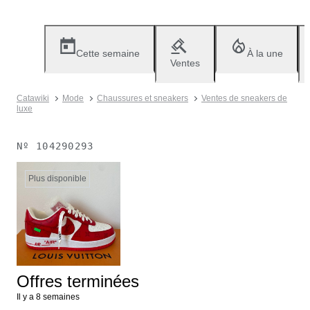
Cette semaine
À la une
Ventes
Catawiki
Mode
Chaussures et sneakers
Ventes de sneakers de
luxe
Nº
104290293
Plus disponible
Offres terminées
Il y a 8 semaines