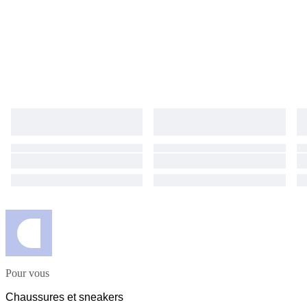
essere provate in quanto sono da me personalmente state acquistate a
scopo collezionistico.
Pour vous
Chaussures et sneakers