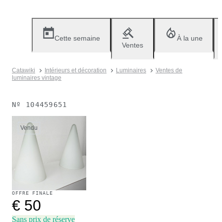
Cette semaine
À la une
Ventes
Catawiki
Intérieurs et décoration
Luminaires
Ventes de
luminaires vintage
Nº
104459651
Vendu
OFFRE FINALE
€ 50
Sans prix de réserve