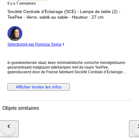
Il y a 7 semaines
Société Centrale d’Eclairage (SCE) - Lampe de table (2) -
TeePee - Verre, sablé au sable - Hauteur : 27 cm
Expert
Sélectionné par Fiorenza Togna
In goedwerkende staat, twee minimalistische conische mondgeblazen
gezandstraald matglazen tafellampen met de naam TeePee,
geproduceerd door de Franse fabrikant Société Centrale d’Eclairage
(SCE) welke in 1953 werd opgericht en zijn fabriek heeft staan ten zuiden
van Toulouse, Frankrijk. Deze tafellampen hebben een aan en uit
schakelaar en geven een mooi sfeerlicht. De TeePee is mat met een
Afficher toutes les infos
dubbele laag en heeft de vorm van een wigwam. Noot: Geen chips,
cracks of fleabites, alleen enkele vlekjes en krasjes. Afmetingen: Hoogte
27 cm x Diameter 16 cm. Lichtbron: De E14 LED gloeilampen zitten bij
deze lampen. Notitie: * Conditie passend bij de leeftijd en het gebruik,
Objets similaires
met de gebruikelijke gebruikssporen. * Bekijk de foto’s zorgvuldig voor
een correct beeld van het aangeboden object en de exacte staat. * U
koopt het artikel in de staat zoals weergegeven op de foto’s en formaten
zoals vermeld in de omschrijving. * Onder voorbehoud van typefouten. *
Mocht u na aankoop problemen ondervinden, neem dan altijd eerst
contact op met de verkoper voordat u negatieve feedback plaatst, zodat
samen naar een oplossing kan worden gezocht. Er is altijd een manier