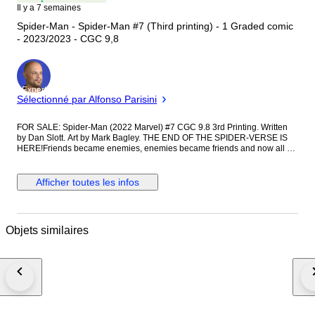
Il y a 7 semaines
Spider-Man - Spider-Man #7 (Third printing) - 1 Graded comic
- 2023/2023 - CGC 9,8
Expert
Sélectionné par Alfonso Parisini
FOR SALE: Spider-Man (2022 Marvel) #7 CGC 9.8 3rd Printing. Written
by Dan Slott. Art by Mark Bagley. THE END OF THE SPIDER-VERSE IS
HERE!Friends became enemies, enemies became friends and now all of
the Spider-Verse ENDS!Jessica Drew? Gone. Peter Parker? Gone. And
they aren?t the only ones erased by the sacred Sting-Knife.How can Silk
and the rest of the Spiders win this Spider-War? Will be packeg carefully
Afficher toutes les infos
and sent with tracking...also can be conbined with other CGC comics I
have for sale.
Objets similaires