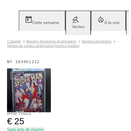
Cette semaine
À la une
Ventes
Catawiki
Bandes dessinées et animation
Bandes dessinées
Ventes de comics américains (comics gradés)
Nº
104461212
Vendu
OFFRE FINALE
€ 25
Sans prix de réserve