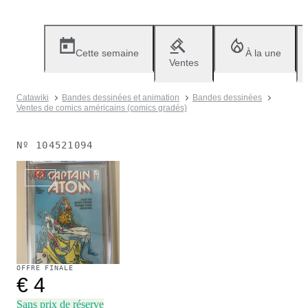
Cette semaine
À la une
Ventes
Catawiki
Bandes dessinées et animation
Bandes dessinées
Ventes de comics américains (comics gradés)
Nº
104521094
Vendu
OFFRE FINALE
€ 4
Sans prix de réserve