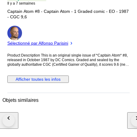
Il y a 7 semaines
Captain Atom #8 - Captain Atom - 1 Graded comic - EO - 1987
- CGC 9,6
Expert
Sélectionné par Alfonso Parisini
Product Description This is an original single issue of *Captain Atom* #8,
released in October 1987 by DC Comics. Graded and sealed by the
globally authoritative CGC (Certified Gainer of Quality), it scores 9.6 (near
mint, NM+ grade). The inner pages are printed on high-quality pure white
paper. Grading and Sealing: Sealed in a hard, transparent protective case
throughout, preserving the original condition of the comic without wear or
Afficher toutes les infos
creases. Content Highlights: The cover pays homage to Michelangelo's
*Pietà* sculpture, featuring Captain Atom and Molded Woman; the back
cover features a classic retro advertisement from *Dungeons & Dragons:
Forgotten Realms*. Creative Team: Writers Cary Bates and Pat Broderick
Objets similaires
designed the cover and inner pages, with Bob Smith handling the inking.
Attributes: An original American comic book with saddle stitching, from the
classic 1980s DC superhero series. A score of 9.6 indicates it is a high-
quality collectible in the market.