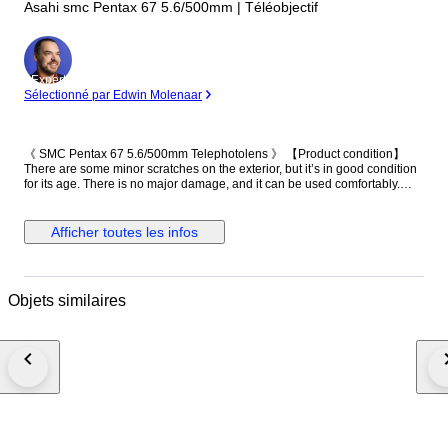
Asahi smc Pentax 67 5.6/500mm | Téléobjectif
Expert
Sélectionné par Edwin Molenaar
《 SMC Pentax 67 5.6/500mm Telephotolens 》 【Product condition】
There are some minor scratches on the exterior, but it’s in good condition
for its age. There is no major damage, and it can be used comfortably.
【Functional】 The following functions have been checked: the extension
operates smoothly. The aperture is fixed and does not move. 【Optics】
There is approximately 1.5 cm of fungus around the edge of the front
Afficher toutes les infos
element, and fungus is present throughout the middle and rear elements.
【Accessories】 ・Main unit（front cap, rear cap） Please note that your
local customs office may impose import duties and taxes. If your item is
returned for non-payment, shipping costs will be deducted from the
Objets similaires
refund. A video of the item’s condition and functionality is recorded prior to
packaging for documentation purposes. Thank you for your
understanding.