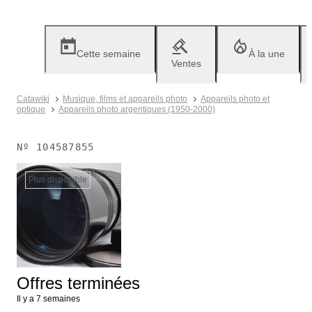
Cette semaine
À la une
Ventes
Catawiki
Musique, films et appareils photo
Appareils photo et
optique
Appareils photo argentiques (1950-2000)
Nº
104587855
Plus disponible
Offres terminées
Il y a 7 semaines