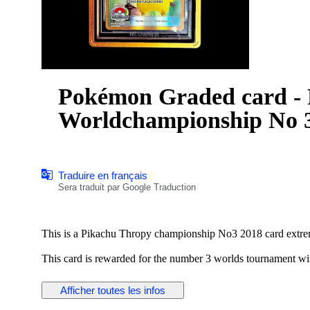
Pokémon Graded card - 
Worldchampionship No 3
Traduire en français
Sera traduit par Google Traduction
This is a Pikachu Thropy championship No3 2018 card extre
This card is rewarded for the number 3 worlds tournament w
Als u nog vragen heeft over uw bestelling of als er iets is w
Afficher toutes les infos
nemen. We staan klaar om u van dienst te zijn.