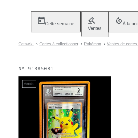
Cette semaine
À la un
Ventes
Catawiki
Cartes à collectionner
Pokémon
Ventes de carte
Nº
91385081
Vendu