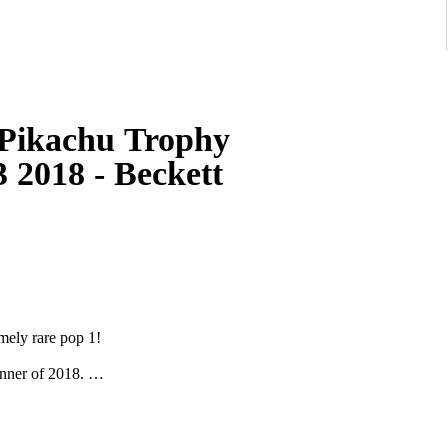
Pikachu Trophy
 2018 - Beckett
mely rare pop 1!
inner of 2018.
aarmee we u kunnen helpen, aarzel dan niet om contact met ons op te