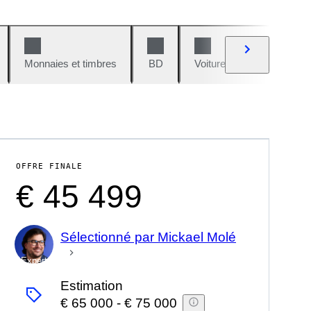
Monnaies et timbres
BD
Voitures et motos
V
OFFRE FINALE
€ 45 499
Sélectionné par Mickael Molé
Expert
Estimation
€ 65 000
-
€ 75 000