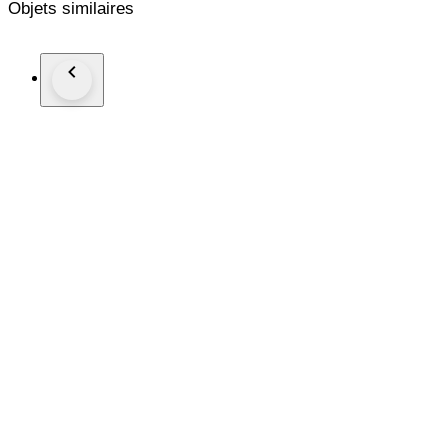
Objets similaires
Nogmaals bedankt voor uw aankoop!
Met vriendelijke groet,