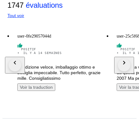
1747
évaluations
Tout voir
user-0fe29057044d
user-25c5f6
POSITIF
POSITIF
•
IL Y A 14 SEMAINES
•
IL Y A 
Spedizione veloce, imballaggio ottimo e
Consegna v
bottiglia impeccabile. Tutto perfetto, grazie
da quella p
mille. Consigliatissimo
2007 Ma per
Voir la traduction
Voir la tr