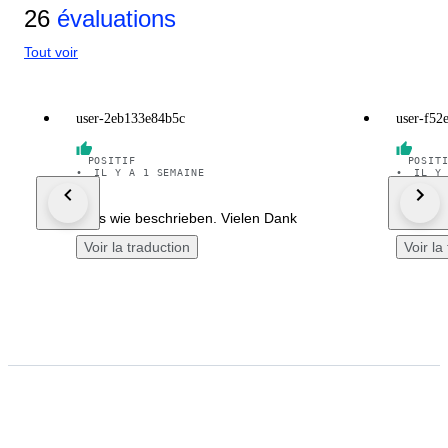
26
évaluations
Tout voir
user-2eb133e84b5c
user-f52
POSITIF
POSIT
•
IL Y A 1 SEMAINE
•
IL Y
Alles wie beschrieben. Vielen Dank
beautifu
Voir la traduction
Voir la