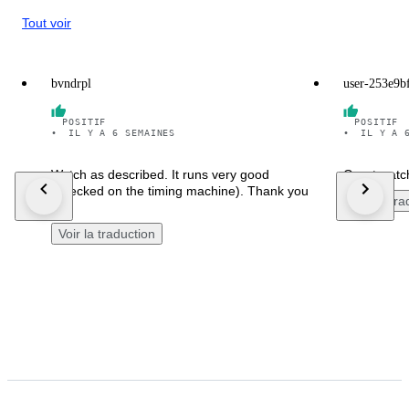
Tout voir
bvndrpl
user-253e9b
POSITIF
POSITIF
•
IL Y A 6 SEMAINES
•
IL Y A 
Watch as described. It runs very good
Great watch!
(checked on the timing machine). Thank you
Voir la tr
!
Voir la traduction