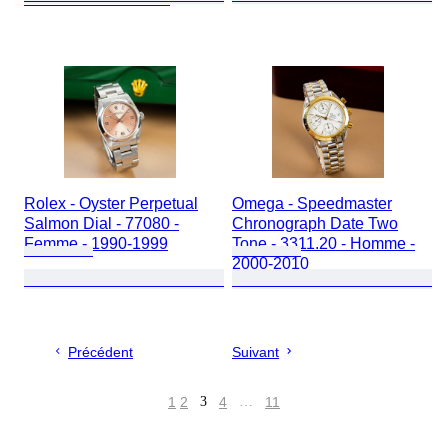
Rolex - Oyster Perpetual
Omega - Speedmaster
Salmon Dial - 77080 -
Chronograph Date Two
Femme - 1990-1999
Tone - 3311.20 - Homme -
2000-2010
Précédent
Suivant
1
2
3
4
…
11