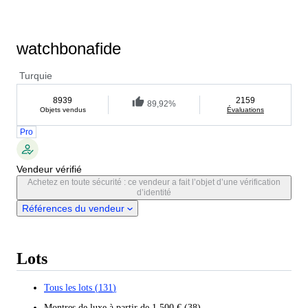
watchbonafide
Turquie
8939
2159
89,92%
Objets vendus
Évaluations
Pro
Vendeur vérifié
Achetez en toute sécurité : ce vendeur a fait l’objet d’une vérification
d’identité
Références du vendeur
Lots
Tous les lots
(
131
)
Montres de luxe à partir de 1 500 €
(
38
)