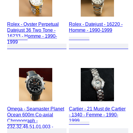
Rolex - Oyster Perpetual
Rolex - Datejust - 16220 -
Datejust 36 Two Tone -
Homme - 1990-1999
16233 - Homme - 1990-
1999
Omega - Seamaster Planet
Cartier - 21 Must de Cartier
Ocean 600m Co-axial
- 1340 - Femme - 1990-
Chronograph -
1999
232.32.46.51.01.003 -
Homme - 2010-2020