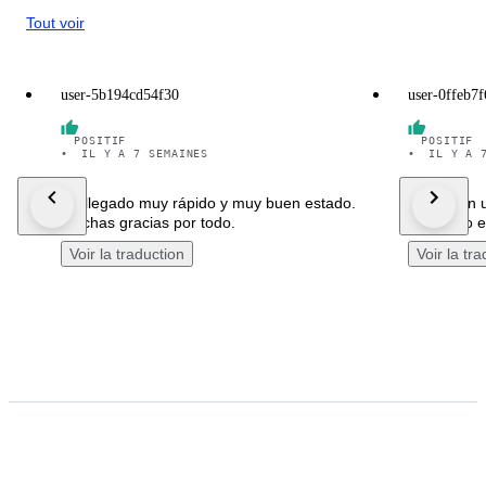
Tout voir
user-5b194cd54f30
user-0ffeb7f
POSITIF
POSITIF
•
IL Y A 7 SEMAINES
•
IL Y A 
Ha llegado muy rápido y muy buen estado.
El reloj en
Muchas gracias por todo.
protegido e
Voir la traduction
Voir la tr