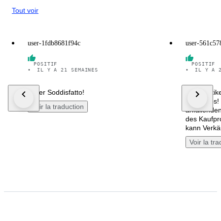
Tout voir
user-1fdb8681f94c
user-561c57
POSITIF
POSITIF
•
IL Y A 21 SEMAINES
•
IL Y A 
super Soddisfatto!
10/10 Artik
den Fotos!
Voir la traduction
anfallenden
des Kaufpr
kann Verkä
Voir la tr