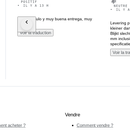
POSITIF
•
IL Y A 13 H
NEUTRE
•
IL Y A
buen artículo y muy buena entrega, muy
Levering p
rápido
kleiner da
Voir la traduction
Blijkt sle
mm inclusi
specificat
Voir la tr
Vendre
nt acheter ?
Comment vendre ?