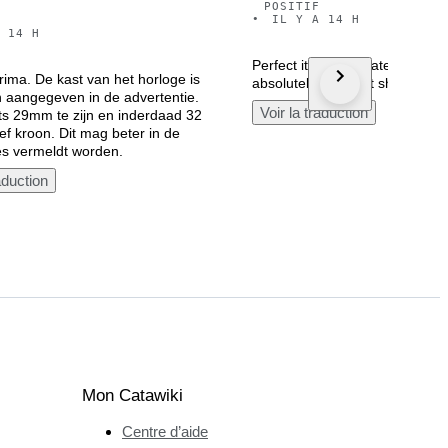
POSITIF
•
IL Y A 14 H
 14 H
Perfect item, accurate shippin
rima. De kast van het horloge is
absolutely pleasant shopping 
n aangegeven in de advertentie.
Voir la traduction
chts 29mm te zijn en inderdaad 32
ef kroon. Dit mag beter in de
ies vermeldt worden.
aduction
Mon Catawiki
Centre d’aide