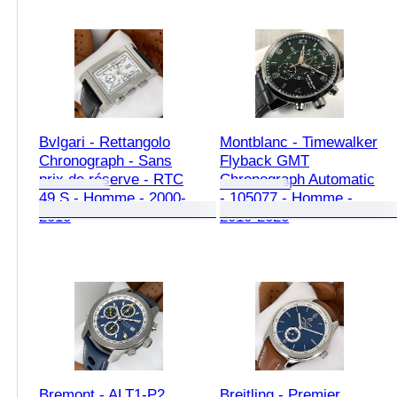
Bvlgari - Rettangolo
Montblanc - Timewalker
Chronograph - Sans
Flyback GMT
prix de réserve - RTC
Chronograph Automatic
49 S - Homme - 2000-
- 105077 - Homme -
2010
2010-2020
Bremont - ALT1-P2
Breitling - Premier