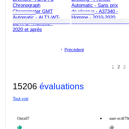
Chronograph
Automatic - Sans prix
Chronometer GMT
de réserve - A37340 -
Automatic - ALT1-WT-
Homme - 2010-2020
BL-R-S - Homme -
2020 et après
Précédent
2
1
3
15206
évaluations
Tout voir
Onix07
user-ec4f79