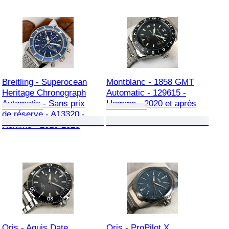
Breitling - Superocean
Montblanc - 1858 GMT
Heritage Chronograph
Automatic - 129615 -
Automatic - Sans prix
Homme - 2020 et après
de réserve - A13320 -
Homme - 2010-2020
Oris - Aquis Date
Oris - ProPilot X