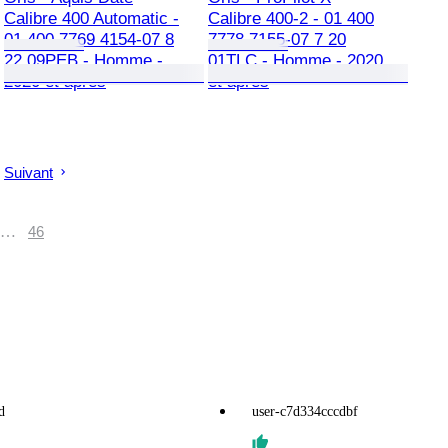
Calibre 400 Automatic -
Calibre 400-2 - 01 400
01 400 7769 4154-07 8
7778 7155-07 7 20
22 09PEB - Homme -
01TLC - Homme - 2020
2020 et après
et après
Suivant
…
46
d
user-c7d334cccdbf