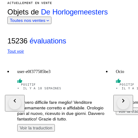
ACTUELLEMENT EN VENTE
Objets de
De Horlogemeesters
Toutes nos ventes
15236
évaluations
Tout voir
user-e0f377585be3
Ocio
POSITIF
POSITIF
•
IL Y A 10 SEMAINES
•
IL Y A 
Davvero difficile fare meglio! Venditore
Ottimo co
estremamente corretto e affidabile. Orologio
Voir la tr
pari al nuovo, ricevuto in due giorni. Davvero
fantastico! Grazie di tutto.
Voir la traduction