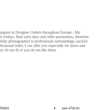
bargains in Designer Outlets throughout Europe - My
ck fridays, final sales days and other promotions, therefore
efully photographed in professional surroundings, packed
essional seller, I can offer you especially for shoes and
hey do not fit or you do not like them.
99f4fd1
user-d7dc1fc