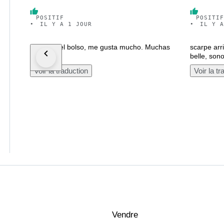
POSITIF
POSITIF
•
IL Y A 1 JOUR
•
IL Y A
Precioso el bolso, me gusta mucho. Muchas
scarpe arri
gracias.
belle, sono
Voir la traduction
Voir la tr
Vendre