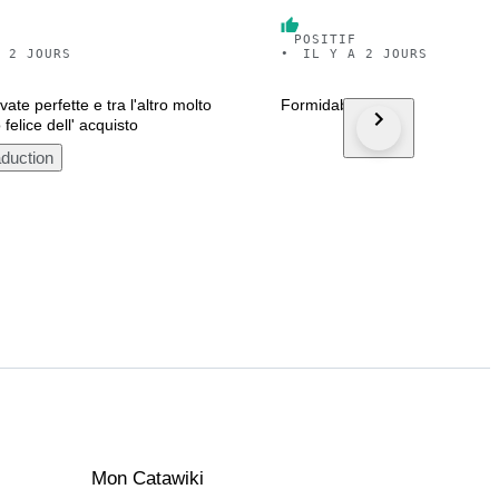
POSITIF
 2 JOURS
•
IL Y A 2 JOURS
vate perfette e tra l'altro molto
Formidable merci
 felice dell' acquisto
aduction
Mon Catawiki