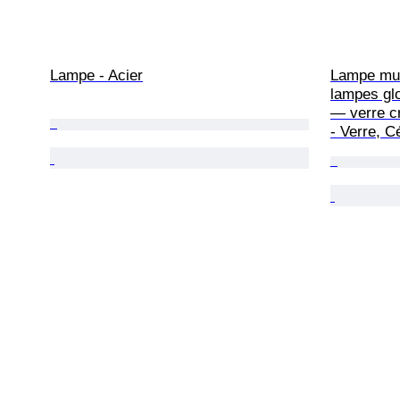
Lampe - Acier
Lampe mur
lampes glo
— verre cr
- Verre, 