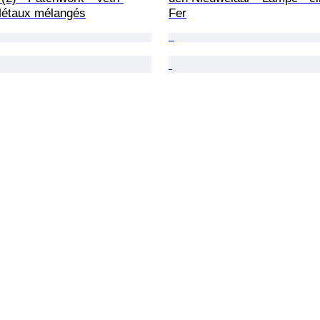
étaux mélangés
Fer