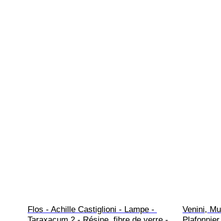
Flos - Achille Castiglioni - Lampe - 
Venini, Mu
Taraxacum 2 - Résine, fibre de verre - 
Plafonnier