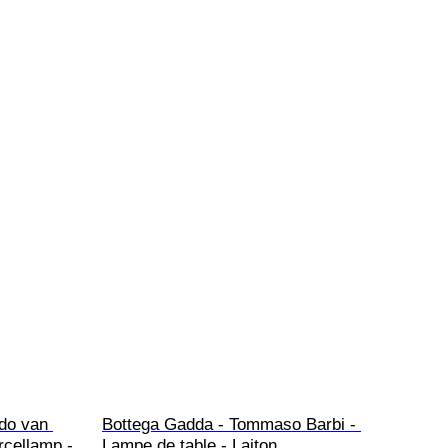
do van 
Bottega Gadda - Tommaso Barbi - 
rcellamp - 
Lampe de table - Laiton