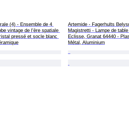
ale (4) - Ensemble de 4 
Artemide - Fagerhults Belys
be vintage de l’ère spatiale 
Magistretti - Lampe de table 
istal pressé et socle blanc 
Eclisse, Granat 64440 - Plas
Céramique
Métal, Aluminium