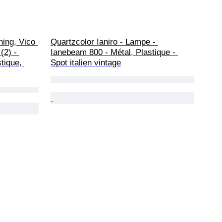
ning, Vico 
Quartzcolor Ianiro - Lampe - 
(2) - 
Ianebeam 800 - Métal, Plastique - 
tique, 
Spot italien vintage