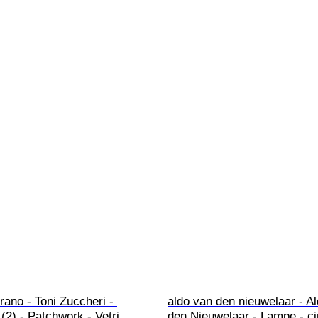
rano - Toni Zuccheri - 
aldo van den nieuwelaar - Al
 (2) - Patchwork - Vetri 
den Nieuwelaar - Lampe - ci