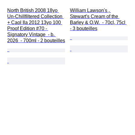
North British 2008 18yo 
William Lawson's , 
Un-Chillfiltered Collection 
Stewart's Cream of the 
+ Caol Ila 2012 13yo 100 
Barley & O.W.  - 70cl, 75cl 
Proof Edition #70 - 
- 3 bouteilles
Signatory Vintage  - b. 
2026  - 700ml - 2 bouteilles