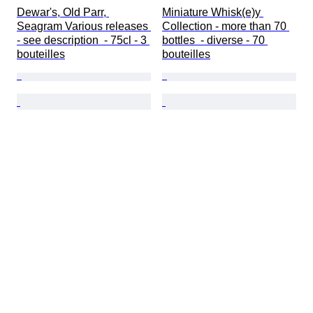
Dewar's, Old Parr, 
Miniature Whisk(e)y 
Seagram Various releases 
Collection - more than 70 
- see description  - 75cl - 3 
bottles  - diverse - 70 
bouteilles
bouteilles