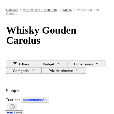
Catawiki
Vins, whisky et spiritueux
Whisky
Whisky Gouden
Carolus
Whisky Gouden
Carolus
Filtres
Budget
Dimensions
Catégorie
Prix de réserve
Jour de clôture
Pays
Marque
Objet
5 objets
Pays d’origine
Taille de la bouteille
Liste pourcentage d'alcool
Trier par
recommandé