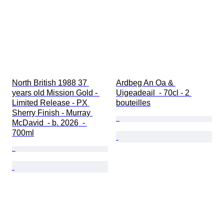
North British 1988 37 
Ardbeg An Oa & 
years old Mission Gold - 
Uigeadeail  - 70cl - 2 
Limited Release - PX 
bouteilles
Sherry Finish - Murray 
McDavid  - b. 2026  - 
700ml