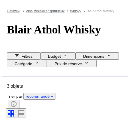
Catawiki
Vins, whisky et spiritueux
Whisky
Blair Athol Whisky
Blair Athol Whisky
Filtres
Budget
Dimensions
Catégorie
Prix de réserve
Jour de clôture
Pays
Marque
Objet
3 objets
Pays d’origine
Époque
Taille de la bouteille
Trier par
recommandé
Liste pourcentage d'alcool
Embouteilleur