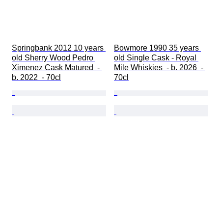
Springbank 2012 10 years 
Bowmore 1990 35 years 
old Sherry Wood Pedro 
old Single Cask - Royal 
Ximenez Cask Matured  - 
Mile Whiskies  - b. 2026  - 
b. 2022  - 70cl
70cl