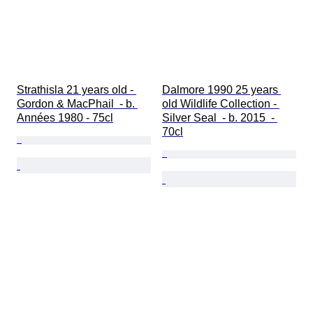
Strathisla 21 years old - 
Dalmore 1990 25 years 
Gordon & MacPhail  - b. 
old Wildlife Collection - 
Années 1980 - 75cl
Silver Seal  - b. 2015  - 
70cl