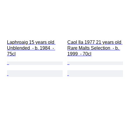
Laphroaig 15 years old 
Caol Ila 1977 21 years old 
Unblended  - b. 1984  - 
Rare Malts Selection  - b. 
75cl
1999  - 70cl