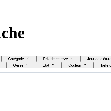
uche
Catégorie
Prix de réserve
Jour de clôtur
Genre
État
Couleur
Taille