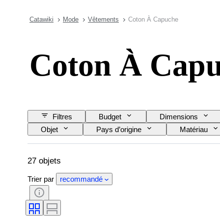
Catawiki
Mode
Vêtements
Coton À Capuche
Coton À Cap
Filtres
Budget
Dimensions
Objet
Pays d’origine
Matériau
Taille de l’article
27 objets
Trier par
recommandé