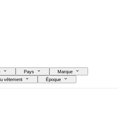
e
Pays
Marque
 du vêtement
Époque