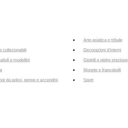
Arte asiatica e tribale
e collezionabili
Decorazioni d'interni
attoli e modellini
Gioielli e pietre preziose
a
Monete e francobolli
ogi da polso, penne e accendini
Sport