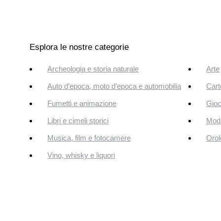
Esplora le nostre categorie
Archeologia e storia naturale
Arte
Auto d’epoca, moto d’epoca e automobilia
Cart
Fumetti e animazione
Gioc
Libri e cimeli storici
Mod
Musica, film e fotocamere
Orol
Vino, whisky e liquori