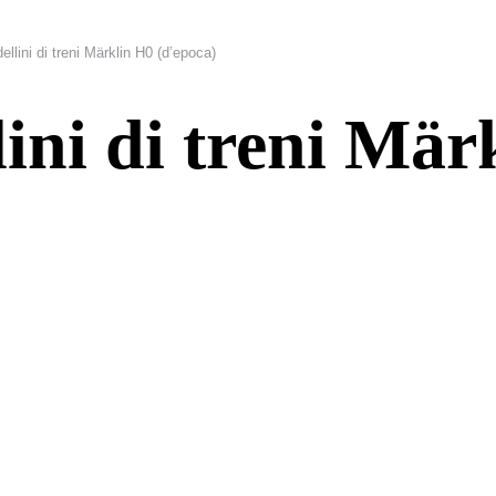
llini di treni Märklin H0 (d’epoca)
ini di treni Mär