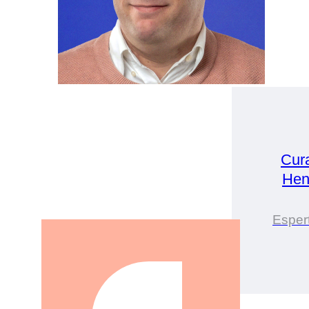
Cur
Hen
Espert