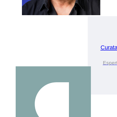
Curat
Espert