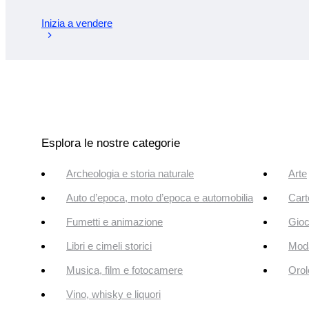
Inizia a vendere
Esplora le nostre categorie
Archeologia e storia naturale
Arte
Auto d’epoca, moto d’epoca e automobilia
Cart
Fumetti e animazione
Gioc
Libri e cimeli storici
Mod
Musica, film e fotocamere
Orol
Vino, whisky e liquori