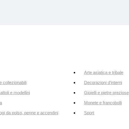
Arte asiatica e tribale
e collezionabili
Decorazioni d'interni
attoli e modellini
Gioielli e pietre preziose
a
Monete e francobolli
ogi da polso, penne e accendini
Sport