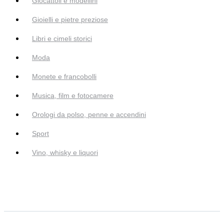
Giocattoli e modellini
Gioielli e pietre preziose
Libri e cimeli storici
Moda
Monete e francobolli
Musica, film e fotocamere
Orologi da polso, penne e accendini
Sport
Vino, whisky e liquori