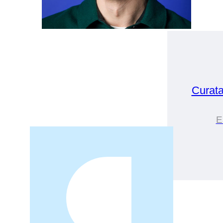
Curat
E