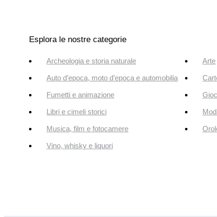
Esplora le nostre categorie
Archeologia e storia naturale
Arte
Auto d’epoca, moto d’epoca e automobilia
Cart
Fumetti e animazione
Gioc
Libri e cimeli storici
Mod
Musica, film e fotocamere
Orol
Vino, whisky e liquori