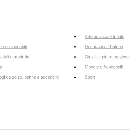
Arte asiatica e tribale
e collezionabili
Decorazioni d'interni
attoli e modellini
Gioielli e pietre preziose
a
Monete e francobolli
ogi da polso, penne e accendini
Sport