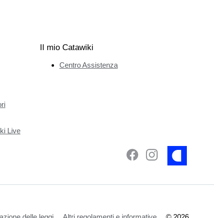
Il mio Catawiki
Centro Assistenza
ri
ki Live
azione delle leggi
Altri regolamenti e informative
©
2026