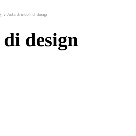
i
Asta di mobili di design
 di design