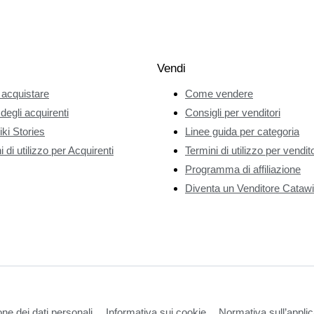
Vendi
acquistare
Come vendere
 degli acquirenti
Consigli per venditori
ki Stories
Linee guida per categoria
 di utilizzo per Acquirenti
Termini di utilizzo per vendito
Programma di affiliazione
Diventa un Venditore Catawi
one dei dati personali
Informativa sui cookie
Normativa sull’applic