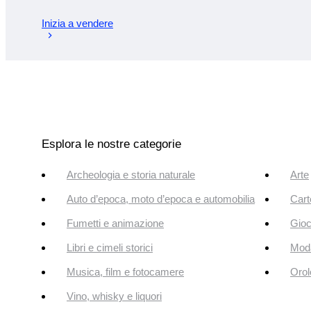
Inizia a vendere
Esplora le nostre categorie
Archeologia e storia naturale
Arte
Auto d’epoca, moto d’epoca e automobilia
Cart
Fumetti e animazione
Gioc
Libri e cimeli storici
Mod
Musica, film e fotocamere
Orol
Vino, whisky e liquori