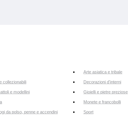
Arte asiatica e tribale
e collezionabili
Decorazioni d'interni
attoli e modellini
Gioielli e pietre preziose
a
Monete e francobolli
ogi da polso, penne e accendini
Sport