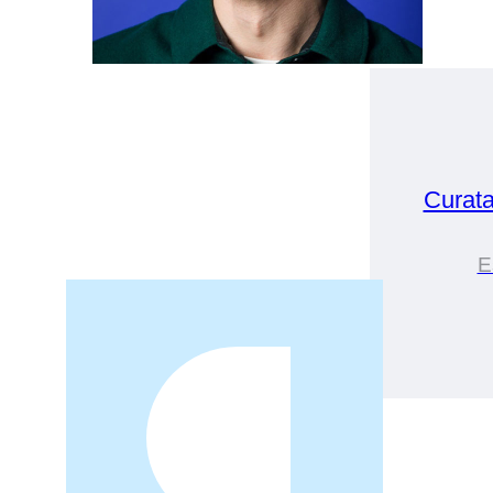
Curat
E