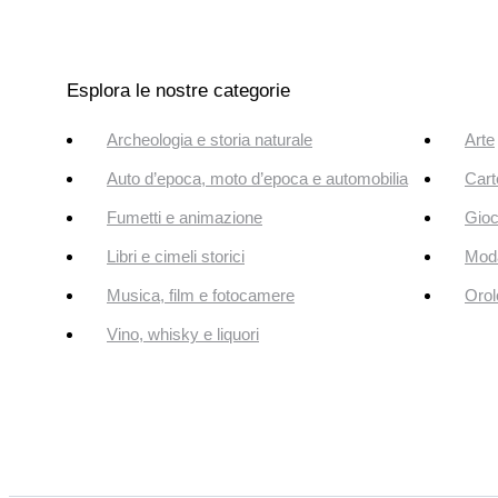
Esplora le nostre categorie
Archeologia e storia naturale
Arte
Auto d’epoca, moto d’epoca e automobilia
Cart
Fumetti e animazione
Gioc
Libri e cimeli storici
Mod
Musica, film e fotocamere
Orol
Vino, whisky e liquori