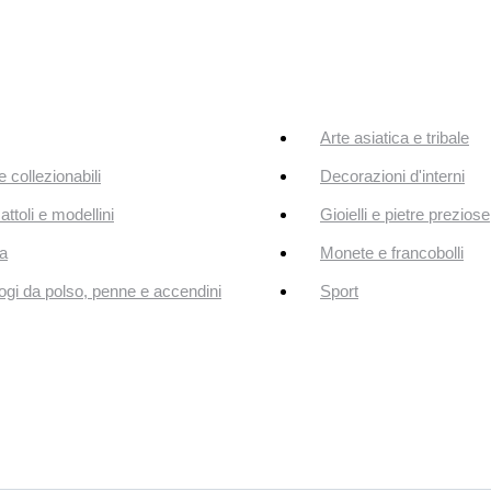
Arte asiatica e tribale
e collezionabili
Decorazioni d'interni
attoli e modellini
Gioielli e pietre preziose
a
Monete e francobolli
ogi da polso, penne e accendini
Sport