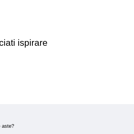
iati ispirare
e aste?