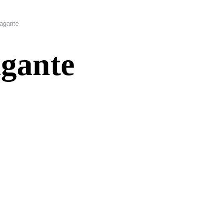
vagante
agante