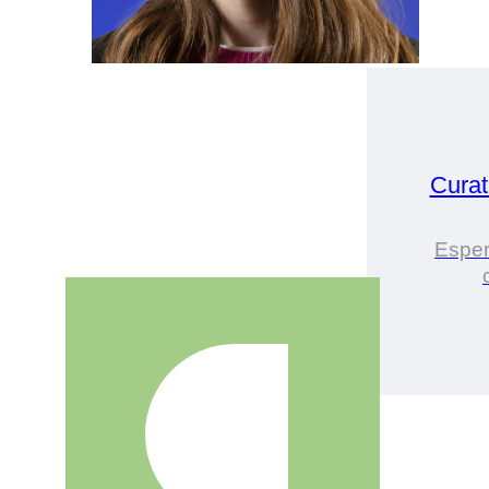
Cura
Esper