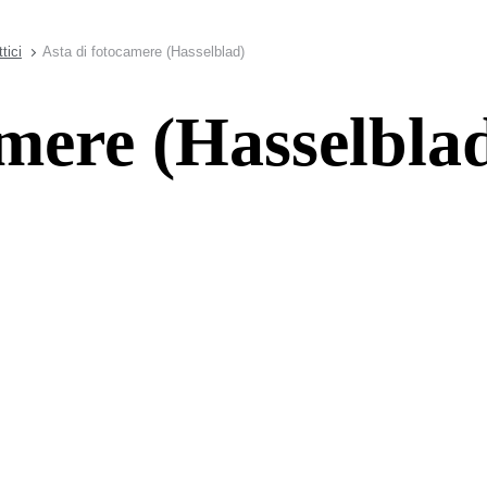
tici
Asta di fotocamere (Hasselblad)
amere (Hasselbla