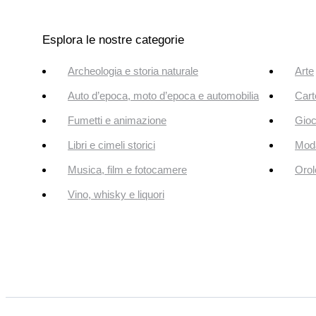
Esplora le nostre categorie
Archeologia e storia naturale
Arte
Auto d’epoca, moto d’epoca e automobilia
Cart
Fumetti e animazione
Gioc
Libri e cimeli storici
Mod
Musica, film e fotocamere
Orol
Vino, whisky e liquori