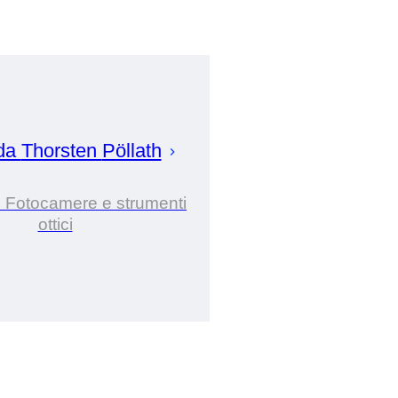
 da
Thorsten
Pöllath
i Fotocamere e strumenti
ottici