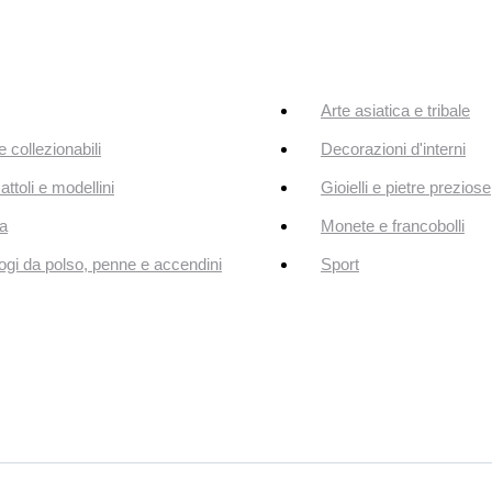
Arte asiatica e tribale
e collezionabili
Decorazioni d'interni
attoli e modellini
Gioielli e pietre preziose
a
Monete e francobolli
ogi da polso, penne e accendini
Sport