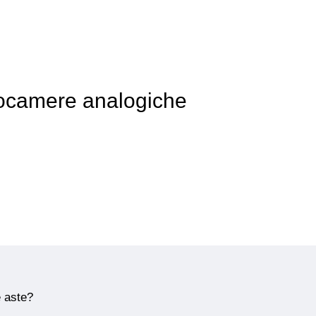
tocamere analogiche
e aste?